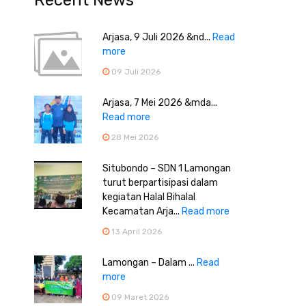
Recent News
Arjasa, 9 Juli 2026 &nd...
Read
more
09 Juli 2026
Arjasa, 7 Mei 2026 &mda...
Read more
28 Mei 2026
Situbondo – SDN 1 Lamongan
turut berpartisipasi dalam
kegiatan Halal Bihalal
Kecamatan Arja...
Read more
13 April 2026
Lamongan – Dalam ...
Read
more
09 Maret 2026