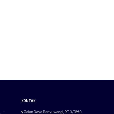
KONTAK
Jalan Raya Banyuwangi, RT.0/RW.0.